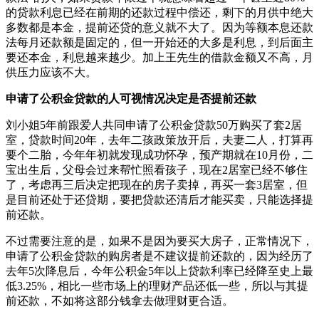
的贷款利息已经在前期的还款过程中偿还，剩下的月供中绝大
多数都是本金，提前还贷的意义就不大了。因为等额本息还款
法每月还款额是固定的，但一开始还的大多是利息，到后面主
要还本金，利息越来越少。加上王先生的借款金额又不高，月
供压力应该不大。
申请了公积金贷款的人可视情况决定是否提前还款
刘小姐5年前跟爱人共同申请了公积金贷款50万购买了套2居
室，贷款时间20年，去年二孩政策放开后，夫妻二人，打算再
要个二胎，今年年初就发现成功怀孕，预产期就在10月份，二
宝出生后，父母会过来帮忙照看孩子，现在2居室已经不够住
了，考虑再三后决定把现在的房子卖掉，再买一套3居室，但
是目前还处于还贷期，要把贷款还清后才能买卖，只能选择提
前还款。
不过需要注意的是，如果不是因为要买大房子，正常情况下，
申请了公积金贷款的购房者是不建议提前还款的，因为经历了
去年5次降息后，今年公积金5年以上贷款利率已经降至史上最
低3.25%，相比一些市场上的理财产品还低一些，所以与其提
前还款，不如将这部分钱拿去做理财更合适。