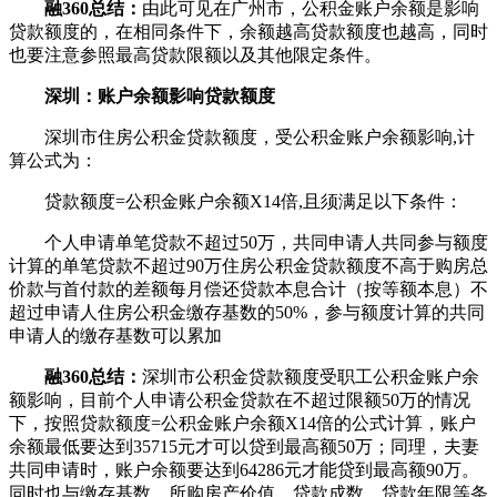
融360总结：
由此可见在广州市，公积金账户余额是影响
贷款额度的，在相同条件下，余额越高贷款额度也越高，同时
也要注意参照最高贷款限额以及其他限定条件。
深圳：账户余额影响贷款额度
深圳市住房公积金贷款额度，受公积金账户余额影响,计
算公式为：
贷款额度=公积金账户余额X14倍,且须满足以下条件：
个人申请单笔贷款不超过50万，共同申请人共同参与额度
计算的单笔贷款不超过90万住房公积金贷款额度不高于购房总
价款与首付款的差额每月偿还贷款本息合计（按等额本息）不
超过申请人住房公积金缴存基数的50%，参与额度计算的共同
申请人的缴存基数可以累加
融360总结：
深圳市公积金贷款额度受职工公积金账户余
额影响，目前个人申请公积金贷款在不超过限额50万的情况
下，按照贷款额度=公积金账户余额X14倍的公式计算，账户
余额最低要达到35715元才可以贷到最高额50万；同理，夫妻
共同申请时，账户余额要达到64286元才能贷到最高额90万。
同时也与缴存基数、所购房产价值、贷款成数、贷款年限等条