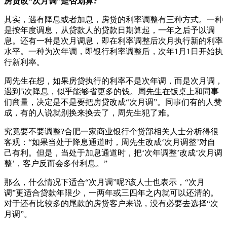
房贷改“次月调”是否划算?
其实，遇有降息或者加息，房贷的利率调整有三种方式。一种
是按年度调息，从贷款人的贷款日期算起，一年之后予以调
息。还有一种是次月调息，即在利率调整后次月执行新的利率
水平。一种为次年调，即银行利率调整后，次年1月1日开始执
行新利率。
周先生在想，如果房贷执行的利率不是次年调，而是次月调，
遇到5次降息，似乎能够省更多的钱。周先生在饭桌上和同事
们商量，决定是不是要把房贷改成“次月调”。同事们有的人赞
成，有的人说就别换来换去了，周先生犯了难。
究竟要不要调整?合肥一家商业银行个贷部相关人士分析得很
客观：“如果当处于降息通道时，周先生改成‘次月调整’对自
己有利。但是，当处于加息通道时，把‘次年调整’改成‘次月调
整’，客户反而会多付利息。”
那么，什么情况下适合“次月调”呢?该人士也表示，“次月
调”更适合贷款年限少，一两年或三四年之内就可以还清的。
对于还有比较多的尾款的房贷客户来说，没有必要去选择“次
月调”。