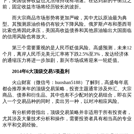
下，美国债券收益也无法维持现有增速。在达到新的平衡点之
前，固定收益市场将经历较长的波折。
而大宗商品市场形势将更加严峻，其中尤以原油最为典
型。其预测原油价格仍有较大下降风险。俄罗斯卢布和墨西哥
比索也将因此承压，美国高收益债券和其他原油输出大国面临
的信用风险也将放大。
第三个需要重视的是人民币贬值风险。高盛预测，未来12
个月，离岸人民币兑美元汇率将下跌2.5%至3%，发达经济体
的通缩压力将进一步加剧，新兴市场或将迎来一轮贬值。
2014年6大顶级交易5项盈利
火山财富（微信号：huoshan5188）了解到，高盛每年底
都会推荐来年的顶级交易策略，投资主题通常涉及外汇、大宗
商品、债券和衍生品。其中也有不少配对的交易组合，即在买
入一个交易品种的同时，卖出另一种，以对冲相应风险。
有分析师曾指出，顶级交易策略并非适用于所有投资者，
尤其涉及大量技术分析和操作，需要投资者具有相当高的专业
水平和交易经验。