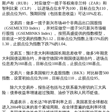
斯卢布（RUB），对应做空一揽子等权南非兰特（ZAR）和
智利比索（CLP），以进场点位水平为100，目标点位为110，
止损点位为95。预期回报（包括套息收益）可达10%左右。
交易四：做多一揽子新兴市场48个非商品出口国股指
（GSEMEXTD Index），并对应做空一揽子50只新兴市场银
行股指（GSEMBNKS Index）。按照高盛提供的指数模型，
目前这一对交易的指数为1.12，目标点位为指数上涨15%后的
1.30，止损点位为指数下跌7%的1.04。
交易五：预计意大利和德国长期息差收窄，做多5年期意
大利国债远期合约，并做空德国5年期国债远期合约，进场点
位息差为160基点，目标点位100基点，止损点位190基点。
交易六：做多美国银行大盘股指数（BKX）对比标普500
指数，设置初始点位为100，目标点位110，止损点位95。
除六大交易外，报告还包括与之联系最为密切的三大风
险：债券收益率增速超过预期、油价下跌和人民币贬值。
高盛表示，在长达7年的零利率之后，美国甚至全球都在
进入2004年以来的首个紧缩周期。在全球普遍的低利率环境