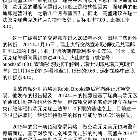
按照高盛2014年底的观点，瑞典并未向欧元区那样面临通缩威
胁，欧元区的通缩问题很大程度上是结构性因素，而瑞典的低
通胀是暂时的，之后几个月有望回升。据此，高盛建议在瑞士
法郎兑瑞典克朗约为7.70时做空，目标汇率7.00，止损汇率
8.10。
这一广被看好的交易却在进入2015年不久，出现了戏剧性
的转折。2015年1月15日，瑞士央行突然宣布取消欧元兑瑞郎
汇率1.20的下限，同时下调活期存款利率至-0.75%。当天，欧
元兑瑞郎瞬间暴跌超过400点。火山财富（微信号：
huoshan5188）查询彭博数据了解到，瑞士法郎兑瑞典克朗汇
率则由1月14日的7.94暴涨至1月15日的9.66，远超策略中建议
的止损点8.10。
高盛首席外汇策略师Robin Brooks随后宣布终止此项交
易。他发布的报告提及，2014年末的推荐是基于瑞典与欧元区
的通胀机制存在结构性差异，但该项交易的实施是建立在瑞士
央行继续维持欧元兑瑞士法郎1.20下限的基础之上。目前这一
下限已被取消，继续维持做空的操作可能导致16.5%的损失。
2015年的另一项顶级交易策略，做空欧元兑美元也与盈利
擦肩而过。基于对欧元走弱和美元走强的判断，高盛在2014年
末建议通过买入一年期欧元兑美元看跌期权（EUR/USD），