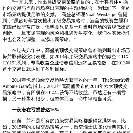
“一直以来，推出顶级交易策略的目的，在于将具体可操
作的交易与当前市场突出表现的主题相结合，为我们下一年的
市场策略提供足够的支撑。”高盛总经理Noah Weisberger曾提
到，“虽然每年首次推出顶级交易策略时，涵盖的投资主题和
范围已经非常广泛，但毕竟只是基于对当时市场的表现做出的
判断。一旦市场表现的风险和机遇发生变化，我们在实际操作
中也会及时调整，或添加新策略。”
在过去几年中，高盛的顶级交易策略曾准确判断出市场形
势并取得较突出表现。如2013年顶级交易策略中的做空“CDX
HY19”系列，即高收益企业债券信用违约互换指数，在2013年
首个交易日就达到了盈利目标。
2014年也是顶级交易策略大获丰收的一年。TheStreet记者
Antoine Gara曾指出，2013年底高盛发布的2014年六大顶级交
易策略中，有四项在2014年获得不错收益。虽然还有一项亏
损，另一种盈利很少，但整体而言，命中率相当可观。
一夜潜在亏损曾达16%
然而，并不是所有的顶级交易策略都赚得盆满钵满。比
如，2015年的顶级交易策略之一，做空瑞士法郎兑瑞典克朗，